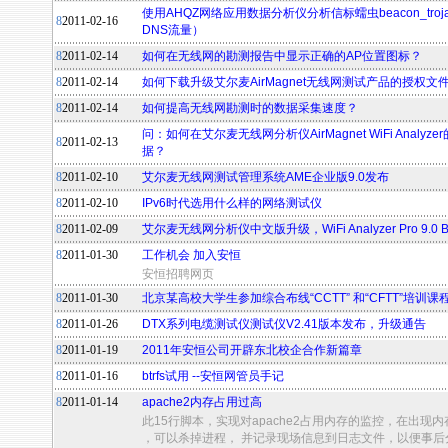
使用AHQZ网络应用数据分析仪分析信标蠕虫beacon_tro
8
2011-02-16
DNS流量）
8
2011-02-14
如何在无线网的勘测报告中显示正确的AP位置图标？
8
2011-02-14
如何下载升级艾尔麦AirMagnet无线网测试产品的授权文
8
2011-02-14
如何提高无线网勘测时的数据采集速度？
问：如何在艾尔麦无线网分析仪AirMagnet WiFi Analy
8
2011-02-13
据？
8
2011-02-10
艾尔麦无线网测试管理系统AME企业版9.0发布
8
2011-02-10
IPv6时代选用什么样的网络测试仪
8
2011-02-09
艾尔麦无线网分析仪中文版升级，WiFi Analyzer Pro 9.0 B
8
2011-01-30
工作机会 加入安恒
安恒招聘网页
8
2011-01-30
北京某高校大学生参加综合布线“CCTT” 和“CFTT”培训课
8
2011-01-26
DTX系列电缆测试仪测试仪V2.41版本发布，升级通告
8
2011-01-19
2011年安恒公司开辟东北校企合作新篇章
8
2011-01-16
btrfs试用 --安恒网管员手记
8
2011-01-14
apache2内存占用过高
此15行脚本，实现对apache2占用内存的监控，在出现内存
，可以杀掉进程， 并记录现场信息到日志文件，以便事后