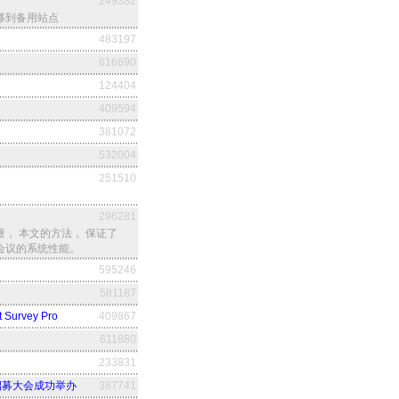
249382
转移到备用站点
483197
616690
124404
409594
381072
532004
251510
296281
， 本文的方法， 保证了
频会议的系统性能。
595246
581187
rvey Pro
409867
611880
233831
伙伴招募大会成功举办
387741