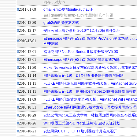
内存，对方ip
8
2011-01-09
qmail-smtp增加smtp-auth认证
在给qmail增加smtp-auth时遇到的几个问题
8
2010-12-30
grub2的崩溃恢复方式
8
2010-12-17
安恒公司上海办事处 2010年12月20日喜迁新址
Etherscope网络通(ES2)新版本的ProVision测试功能
8
2010-12-01
MEF测试
8
2010-12-01
福禄克网络NetTool Series II 版本升级至V5.03
8
2010-12-01
Etherscope网络通(ES2)新版本的健康审查功能
8
2010-11-30
Fluke Networks近日发布ES2网络通V5.0版本，增加
8
2010-11-14
网络诊断日记(19)：DTX排查服务器性能慢的问题
8
2010-11-11
FLUKE网络升级无线网勘测软件V8.0版，AirMagnet Survey 
8
2010-11-11
网络诊断日记(18)：使用FiberInspector解决光纤端
8
2010-11-09
FLUKE网络升级艾尔麦至V9.0版，AirMagnet WiFi Analyzer
8
2010-10-31
EtherScope II系列网络通V5版本发布，再次提升网络管
8
2010-10-29
安恒公司为北京工业大学教一楼抗震加固网络综合布线系
8
2010-10-26
WiFi联盟正式颁布Direct直连标准 启动认证计划
8
2010-10-21
安恒网院CCTT、CFTT培训课程十月在京召开