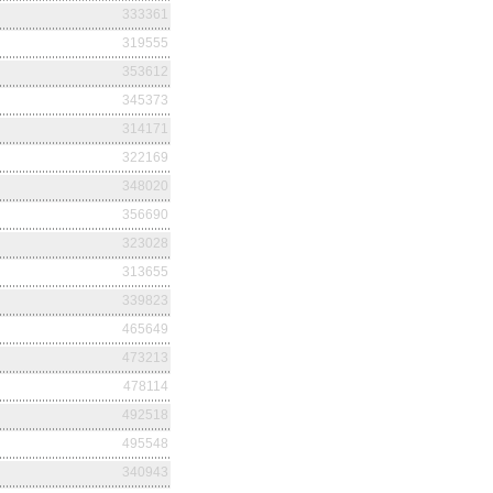
333361
319555
353612
345373
314171
322169
348020
356690
323028
313655
339823
465649
473213
478114
492518
495548
340943