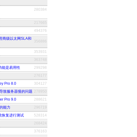
280384
217665
494376
，运营商级以太网SLA和
356886
353931
363748
测试功能是易用性
299298
276177
Pro 8.0
304127
面损伤导致服务器慢的问题
278950
 Pro 9.0
288621
理的能力
296719
统恢复进行测试
528314
268424
376163