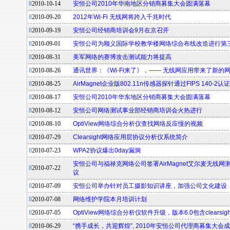
8
2010-10-14
安恒公司2010年华南地区分销商募集大会圆满落幕
8
2010-09-20
2012年Wi-Fi 无线网将跨入千兆时代
8
2010-09-19
安恒公司经销商培训会9月在京召开
8
2010-09-01
安恒公司为顺义国际学校教学楼网络综合布线改造进行第
8
2010-08-31
美军网络的赛博攻击测试能力将提高
8
2010-08-26
通讯世界：《Wi-Fi来了》，—— 无线网应用带来了新的
8
2010-08-25
AirMagnet企业版802.11n传感器探针通过FIPS 140-2认证
8
2010-08-17
安恒公司2010年华东地区分销商募集大会圆满落幕
8
2010-08-12
安恒公司网络测试事业部经销商培训会火热进行
8
2010-08-10
OptiView网络综合分析仪查找网络反应慢的视频
8
2010-07-29
Clearsight网络应用层协议分析仪系统简介
8
2010-07-23
WPA2协议爆出0day漏洞
安恒公司与福禄克网络公司签署AirMagnet艾尔麦无线
8
2010-07-22
议
8
2010-07-09
安恒公司举办针对员工摄影知识讲座，加强公司文化建设
8
2010-07-08
网络维护学院本月培训计划
8
2010-07-05
OptiView网络综合分析仪软件升级，版本6.0包含clearsigh
8
2010-06-29
“携手成长，共迎辉煌”, 2010年安恒公司代理商募集大会