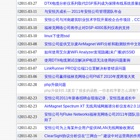
8
2011-03-27
DTX电缆分析仪系列取代DSP系列成为保障布线系统质量
8
2011-03-11
与安恒共成长--- 2011年安恒公司管理团队年会
8
2011-03-11
安恒公司与河南建筑职业技术学院开展校企合作项目，CC
8
2011-03-10
福禄克网络公司将停止对DSP-4000系列仪表的支持
8
2011-03-10
linux下使用ssd
8
2011-03-08
安恒公司提供艾尔麦AirMagnet WiFi分析和勘测软件中
8
2011-03-07
如何使用艾尔麦WiFi Analyzer发现隐藏(未广播)的SSID
8
2011-03-07
使用DTX电缆测试仪解决IP电话无法使用的问题案例
8
2011-03-07
LinkRunner PRO定位端口位置解决标签错误问题
8
2011-03-06
安恒公司赢得福禄克网络公司FNET 2010年度两项大奖
8
2011-02-28
php升级问题
php升级到5.3废弃了很多的函数,一些老程序要怎么调整?
8
2011-02-23
安恒公司2011年新春招聘会现场记录，安恒迅速成长中
8
2011-02-23
AirMagnet Spectrum XT 无线局域网频谱分析仪发布2.0
安恒公司与Fluke Networks福禄克网络公司2011年
8
2011-02-23
始了
8
2011-02-21
安恒公司为上海某外企用户提供WLAN无线网验收测试
8
2011-02-16
ClearSight协议分析仪在“三网合一” 建设中对运营商的作