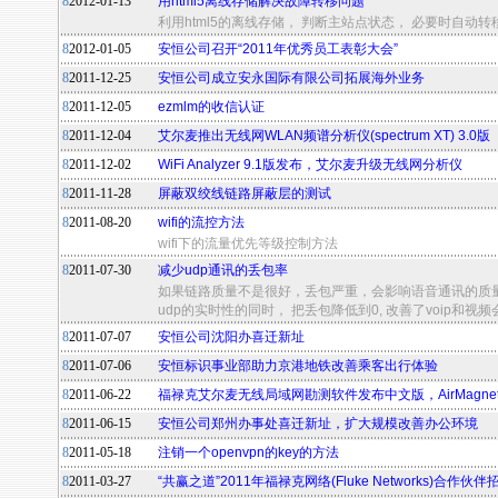
8
2012-01-13
用html5离线存储解决故障转移问题
利用html5的离线存储， 判断主站点状态， 必要时自动
8
2012-01-05
安恒公司召开“2011年优秀员工表彰大会”
8
2011-12-25
安恒公司成立安永国际有限公司拓展海外业务
8
2011-12-05
ezmlm的收信认证
8
2011-12-04
艾尔麦推出无线网WLAN频谱分析仪(spectrum XT) 3.0版
8
2011-12-02
WiFi Analyzer 9.1版发布，艾尔麦升级无线网分析仪
8
2011-11-28
屏蔽双绞线链路屏蔽层的测试
8
2011-08-20
wifi的流控方法
wifi下的流量优先等级控制方法
8
2011-07-30
减少udp通讯的丢包率
如果链路质量不是很好，丢包严重，会影响语音通讯的质量
udp的实时性的同时， 把丢包降低到0, 改善了voip和视
8
2011-07-07
安恒公司沈阳办喜迁新址
8
2011-07-06
安恒标识事业部助力京港地铁改善乘客出行体验
8
2011-06-22
福禄克艾尔麦无线局域网勘测软件发布中文版，AirMagnet Su
8
2011-06-15
安恒公司郑州办事处喜迁新址，扩大规模改善办公环境
8
2011-05-18
注销一个openvpn的key的方法
8
2011-03-27
“共赢之道”2011年福禄克网络(Fluke Networks)合作