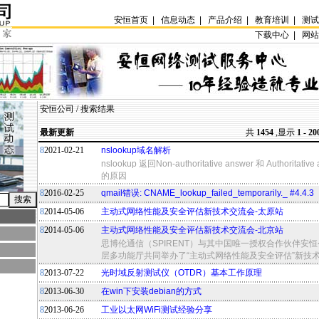
安恒首页
|
信息动态
|
产品介绍
|
教育培训
|
测
下载中心 |
网
安恒公司
/ 搜索结果
最新更新
共
1454
,显示
1 - 20
8
2021-02-21
nslookup域名解析
nslookup 返回Non-authoritative answer 和 Authoritative 
的原因
8
2016-02-25
qmail错误: CNAME_lookup_failed_temporarily._ #4.4.3
8
2014-05-06
主动式网络性能及安全评估新技术交流会-太原站
8
2014-05-06
主动式网络性能及安全评估新技术交流会-北京站
思博伦通信（SPIRENT）与其中国唯一授权合作伙伴安
层多功能厅共同举办了“主动式网络性能及安全评估”新技
8
2013-07-22
光时域反射测试仪（OTDR）基本工作原理
8
2013-06-30
在win下安装debian的方式
8
2013-06-26
工业以太网WiFi测试经验分享