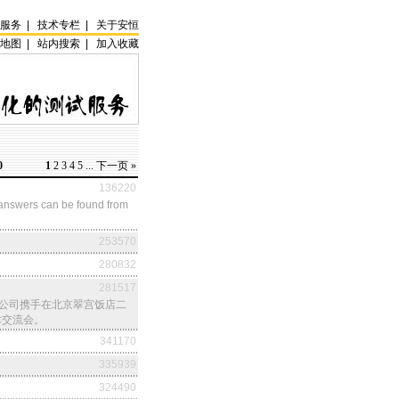
试服务
|
技术专栏
|
关于安恒
站地图
|
站内搜索
|
加入收藏
0
1
2
3
4
5
...
下一页
»
136220
answers can be found from
253570
280832
281517
恒公司携手在北京翠宫饭店二
术交流会。
341170
335939
324490