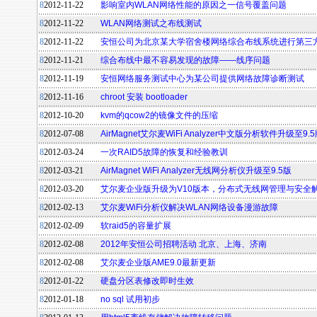
8
2012-11-22
影响室内WLAN网络性能的原因之一信号覆盖问题
8
2012-11-22
WLAN网络测试之布线测试
8
2012-11-22
安恒公司为北京某大学宿舍楼网络综合布线系统进行第三
8
2012-11-21
综合布线中最不容易发现的故障——线序问题
8
2012-11-19
安恒网络服务测试中心为某公司提供网络故障诊断测试
8
2012-11-16
chroot 安装 bootloader
8
2012-10-20
kvm的qcow2的镜像文件的压缩
8
2012-07-08
AirMagnet艾尔麦WiFi Analyzer中文版分析软件升级至9.
8
2012-03-24
一次RAID5故障的恢复和经验教训
8
2012-03-21
AirMagnet WiFi Analyzer无线网分析仪升级至9.5版
8
2012-03-20
艾尔麦企业版升级为V10版本，分布式无线网管理与安全
8
2012-02-13
艾尔麦WiFi分析仪解决WLAN网络设备漫游故障
8
2012-02-09
软raid5的容量扩展
8
2012-02-08
2012年安恒公司招聘活动 北京、上海、济南
8
2012-02-08
艾尔麦企业版AME9.0最新更新
8
2012-01-22
硬盘分区表修改即时生效
8
2012-01-18
no sql 试用初步