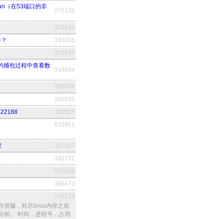
jan（在53端口的非
275136
316633
件？
339316
315245
zer的捕包过程中查看数
334654
385004
286835
22188
362815
839961
程
327927
342731
515038
366473
236128
泄漏，耗尽linux内存之前
分析。 时间，进程号，占用