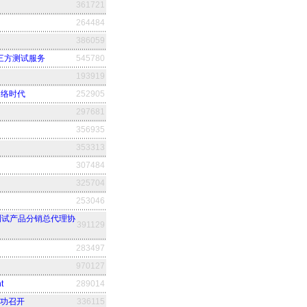
361721
264484
386059
三方测试服务
545780
193919
网络时代
252905
297681
356935
353313
307484
325704
253046
网测试产品分销总代理协
391129
283497
970127
t
289014
成功召开
336115