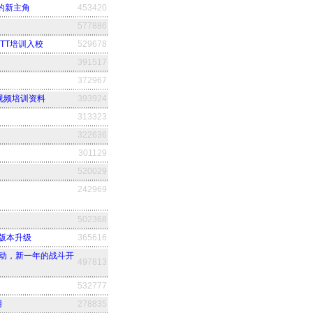
的新主角
453420
577886
TT培训入校
529678
391517
372967
文视频培训资料
393924
313323
322636
301129
520029
242969
502368
.1版本升级
365616
团队活动，新一年的战斗开
497813
532777
用
278835