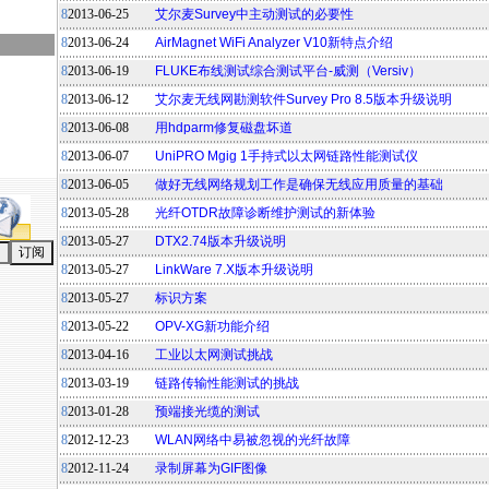
8
2013-06-25
艾尔麦Survey中主动测试的必要性
8
2013-06-24
AirMagnet WiFi Analyzer V10新特点介绍
8
2013-06-19
FLUKE布线测试综合测试平台-威测（Versiv）
8
2013-06-12
艾尔麦无线网勘测软件Survey Pro 8.5版本升级说明
8
2013-06-08
用hdparm修复磁盘坏道
8
2013-06-07
UniPRO Mgig 1手持式以太网链路性能测试仪
8
2013-06-05
做好无线网络规划工作是确保无线应用质量的基础
8
2013-05-28
光纤OTDR故障诊断维护测试的新体验
8
2013-05-27
DTX2.74版本升级说明
8
2013-05-27
LinkWare 7.X版本升级说明
8
2013-05-27
标识方案
8
2013-05-22
OPV-XG新功能介绍
8
2013-04-16
工业以太网测试挑战
8
2013-03-19
链路传输性能测试的挑战
8
2013-01-28
预端接光缆的测试
8
2012-12-23
WLAN网络中易被忽视的光纤故障
8
2012-11-24
录制屏幕为GIF图像