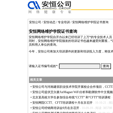
安恒公司
/
安恒动态
/
专业培训
/ 安恒网络维护学院证书查询
安恒网络维护学院证书查询
安恒网络维护学院自开办以来已经培训了上万
*
的专业技术人员
同时，安恒网络维护学院颁发的培训证书也越来越受到重视，
*
员和用人单位的查询。
今年，安恒公司将加大培训课件的更新和培训投入力度，将技
请输入证书编号或姓
*
:
相关文章
•
安恒公司与河南建筑职业技术学院开展校企合作项目，CCT
•
安恒公司提供艾尔麦AirMagnet WiFi分析和勘测软件中文视
•
北京某高校大学生参加综合布线“CCTT” 和“CFTT”培训课程
-
•
安恒网院CCTT、CFTT培训课程十月在京召开
- 10-10-21 - 阅
•
安恒公司经销商培训会9月在京召开
- 10-09-19 - 阅读: 385708