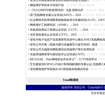
•
安恒公司网络测试事业部经销商培训会火热进行
- 10-08-12 -
•
网络维护学院本月培训计划
- 10-07-08 - 阅读: 969648
•
《TLS2200打印机使用培训》光盘 新鲜出炉
- 10-06-24 - 阅读:
•
高
*
无线网络专家认证培训(AWET) -- 2010
- 10-01-28 - 阅读: 8
•
以太网技术的局域网系统验收标准与实施培训(ALAT)，GB/T21671
•
网络维护工程师培训（ANME） -- 2010
- 10-01-28 - 阅读: 841
•
布线系统测试工程师认证培训（CCTT） -- 2010
- 10-01-28 -
•
光纤系统测试认证培训 (CFTT) -- 2010
- 10-01-27 - 阅读: 8563
•
安恒与电子信息产业发展研究培训中心推出AWET无线网络
•
安恒公司开展《高效沟通与卓越领导力提升培训》报道
- 09-
•
安恒公司为福禄克网络测试仪高端用户举行应用培训
- 09-02
•
无线局域网管理与测试技术认证培训(CWTT)
- 09-01-31 - 阅读
•
BICSI介绍，Fluke网络的合作伙伴之
*
，CCTT培训学分
- 08-0
•
艾尔麦提供针对WLAN设计和现场勘测的专家认证,无线网工
•
安恒网络维护学院推出10G双绞线布线测试培训
- 06-11-17 -
Email给朋友
版权所有·安恒公司 Copyright © 2004 
北京市海淀