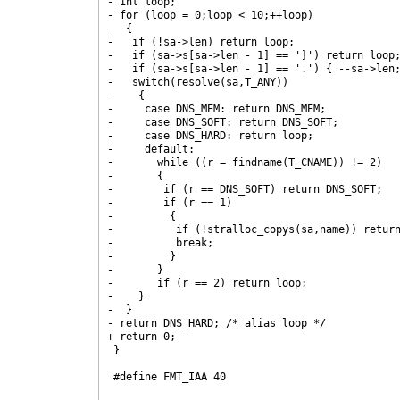
- int loop;

- for (loop = 0;loop < 10;++loop)

-  {

-   if (!sa->len) return loop;

-   if (sa->s[sa->len - 1] == ']') return loop;
-   if (sa->s[sa->len - 1] == '.') { --sa->len;
-   switch(resolve(sa,T_ANY))

-    {

-     case DNS_MEM: return DNS_MEM;

-     case DNS_SOFT: return DNS_SOFT;

-     case DNS_HARD: return loop;

-     default:

-       while ((r = findname(T_CNAME)) != 2)

-	{

-	 if (r == DNS_SOFT) return DNS_SOFT;

-	 if (r == 1)

-	  {

-	   if (!stralloc_copys(sa,name)) return DNS_MEM;

-	   break;

-	  }

-	}

-       if (r == 2) return loop;

-    }

-  }

- return DNS_HARD; /* alias loop */

+ return 0;

 }

 #define FMT_IAA 40