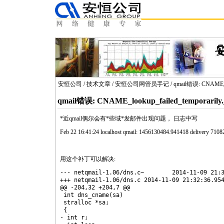
安恒公司
/
技术文章
/
安恒公司网管员手记
/ qmail错误: CNAME_lo
qmail错误: CNAME_lookup_failed_temporarily._
*
近
qmail
偶尔会有
*
些域
*
发邮件出现问题， 日志中写
Feb 22 16:41:24 localhost
qmail
: 1456130484.941418 delivery 71082
用这个补丁可以解决:
--- net
qmail
-1.06/dns.c~	2014-11-09 21:30:43.000000000 +0100

+++ net
qmail
-1.06/dns.c	2014-11-09 21:32:36.954314782 +0100

@@ -204,32 +204,7 @@

 int dns_
cname
(sa)

 stralloc *sa;

 {

- int r;
