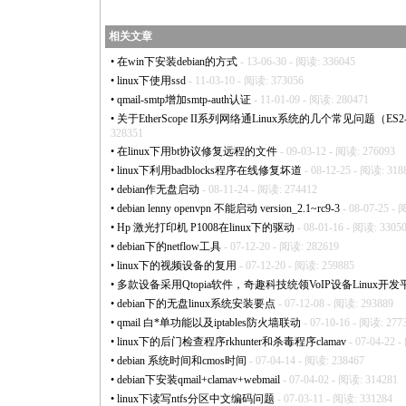
相关文章
•
在win下安装debian的方式
- 13-06-30 - 阅读: 336045
•
linux下使用ssd
- 11-03-10 - 阅读: 373056
•
qmail-smtp增加smtp-auth认证
- 11-01-09 - 阅读: 280471
•
关于EtherScope II系列网络通Linux系统的几个常见问题（ES2-LAN,
328351
•
在linux下用bt协议修复远程的文件
- 09-03-12 - 阅读: 276093
•
linux下利用badblocks程序在线修复坏道
- 08-12-25 - 阅读: 318
•
debian作无盘启动
- 08-11-24 - 阅读: 274412
•
debian lenny openvpn 不能启动 version_2.1~rc9-3
- 08-07-25 -
•
Hp 激光打印机 P1008在linux下的驱动
- 08-01-16 - 阅读: 3305
•
debian下的netflow工具
- 07-12-20 - 阅读: 282619
•
linux下的视频设备的复用
- 07-12-20 - 阅读: 259885
•
多款设备采用Qtopia软件，奇趣科技统领VoIP设备Linux开发
•
debian下的无盘linux系统安装要点
- 07-12-08 - 阅读: 293889
•
qmail 白
*
单功能以及iptables防火墙联动
- 07-10-16 - 阅读: 277
•
linux下的后门检查程序rkhunter和杀毒程序clamav
- 07-04-22 
•
debian 系统时间和cmos时间
- 07-04-14 - 阅读: 238467
•
debian下安装qmail+clamav+webmail
- 07-04-02 - 阅读: 314281
•
linux下读写ntfs分区中文编码问题
- 07-03-11 - 阅读: 331284