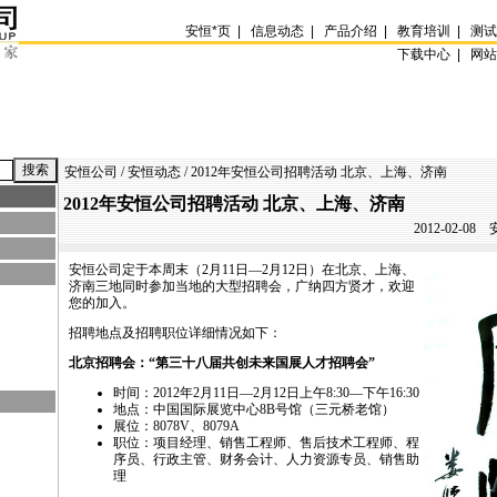
安恒
*
页
|
信息动态
|
产品介绍
|
教育培训
|
测
下载中心 |
网
安恒公司
/
安恒动态
/ 2012年安恒公司招聘活动 北京、上海、济南
2012年安恒公司招聘活动 北京、上海、济南
2012-02-08
安
安恒公司定于本周末（2月11日—2月12日）在北京、上海、
济南三地同时参加当地的大型招聘会，广纳四方贤才，欢迎
您的加入。
招聘地点及招聘职位详细情况如下：
北京招聘会：“第三十八届共创未来国展人才招聘会”
时间：2012年2月11日—2月12日上午8:30—下午16:30
地点：中国国际展览中心8B号馆（三元桥老馆）
展位：8078V、8079A
职位：项目经理、销售工程师、售后技术工程师、程
序员、行政主管、财务会计、人力资源专员、销售助
理