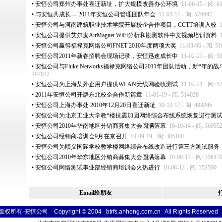
•
安恒公司郑州办事处喜迁新址，扩大规模改善办公环境
11-06-15 - 阅: 6
•
与安恒共成长--- 2011年安恒公司管理团队年会
11-03-11 - 阅: 576697
•
安恒公司与河南建筑职业技术学院开展校企合作项目，CCTT培训入校
•
安恒公司提供艾尔麦AirMagnet WiFi分析和勘测软件中文视频培训资料
•
安恒公司赢得福禄克网络公司FNET 2010年度两项大奖
11-03-06 - 阅: 5
•
安恒公司2011年新春招聘会现场记录，安恒迅速成长中
11-02-23 - 阅: 5
•
安恒公司与Fluke Networks福禄克网络公司2011年团队活动，新
*
年的战
497032
•
安恒公司为上海某外企用户提供WLAN无线网验收测试
11-02-21 - 阅: 5
•
2011年安恒公司开辟东北校企合作新篇章
11-01-19 - 阅: 514028
•
安恒公司上海办事处 2010年12月20日喜迁新址
10-12-17 - 阅: 493246
•
安恒公司为北京工业大学教
*
楼抗震加固网络综合布线系统恢复进行测
•
安恒公司2010年华南地区分销商募集大会圆满落幕
10-10-14 - 阅: 36095
•
安恒公司经销商培训会9月在京召开
10-09-19 - 阅: 385180
•
安恒公司为顺义国际学校教学楼网络综合布线改造进行第三方测试服务
•
安恒公司2010年华东地区分销商募集大会圆满落幕
10-08-17 - 阅: 35617
•
安恒公司网络测试事业部经销商培训会火热进行
10-08-12 - 阅: 352500
Email给朋友
版权所有·安恒公司 Copyright © 2004 btrfs.anheng.com.cn All Rights
Reser
ved