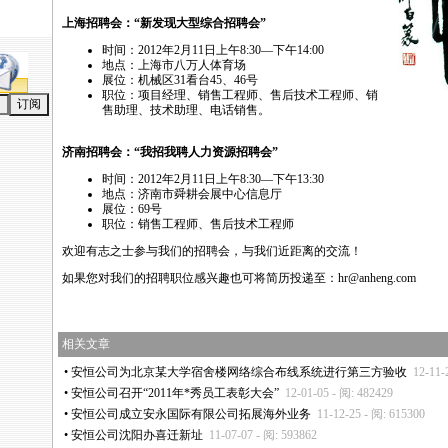
上海招聘会：“新发现大型综合招聘会”
时间：2012年2月11日上午8:30—下午14:00
地点：上海市八万人体育场
展位：机械区31看台45、46号
职位：项目经理、销售工程师、售后技术工程师、销
售助理、技术助理、电话销售。
济南招聘会：“我招我聘人力资源招聘会”
时间：2012年2月11日上午8:30—下午13:30
地点：济南市舜耕会展中心信息厅
展位：69号
职位：销售工程师、售后技术工程师
欢迎有志之士参与我们的招聘会，与我们近距离的交流！
如果您对我们的招聘职位感兴趣也可将简历投递至：
hr@anheng.com
相关文章
•
安恒公司为北京某大学宿舍楼网络综合布线系统进行第三方验收
12-11-
•
安恒公司召开“2011年
*
秀员工表彰大会”
12-01-05 - 阅: 482429
•
安恒公司成立安永国际有限公司拓展海外业务
11-12-25 - 阅: 615300
•
安恒公司沈阳办喜迁新址
11-07-07 - 阅: 593862