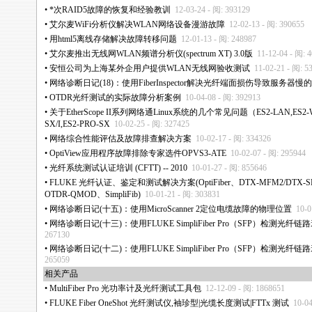
•
*
次RAID5故障的恢复和经验教训
12-03-24 - 阅: 393129
•
艾尔麦WiFi分析仪解决WLAN网络设备漫游故障
12-02-13 - 阅: 390655
•
用html5离线存储解决故障转移问题
12-01-13 - 阅: 248987
•
艾尔麦推出无线网WLAN频谱分析仪(spectrum XT) 3.0版
11-12-04 - 阅: 
•
安恒公司为上海某外企用户提供WLAN无线网验收测试
11-02-21 - 阅: 5
•
网络诊断日记(18)：使用FiberInspector解决光纤端面损伤导致服务器慢
•
OTDR光纤测试的实际故障分析案例
10-04-08 - 阅: 392913
•
关于EtherScope II系列网络通Linux系统的几个常见问题（ES2-LAN,ES2-WL
SX/I,ES2-PRO-SX
10-02-25 - 阅: 327425
•
网络综合性能评估及故障排查解决方案
10-02-17 - 阅: 334326
•
OptiView应用程序故障排除专家选件OPVS3-ATE
10-02-07 - 阅: 295944
•
光纤系统测试认证培训 (CFTT) -- 2010
10-01-27 - 阅: 855646
•
FLUKE 光纤认证、鉴定和测试解决方案(OptiFiber、DTX-MFM2/DTX-SF
OTDR-QMOD、SimpliFib)
10-01-21 - 阅: 303831
•
网络诊断日记(十五)：使用MicroScanner 2定位电缆故障的物理位置
10-0
•
网络诊断日记(十三)：使用FLUKE SimpliFiber Pro（SFP）检测光纤
267130
•
网络诊断日记(十二)：使用FLUKE SimpliFiber Pro（SFP）检测光纤
265059
相关产品
•
MultiFiber Pro 光功率计及光纤测试工具包
12-12-09 - 阅: 1868651
•
FLUKE Fiber OneShot 光纤测试仪,袖珍型|光缆长度测试|FTTx 测试
10-0