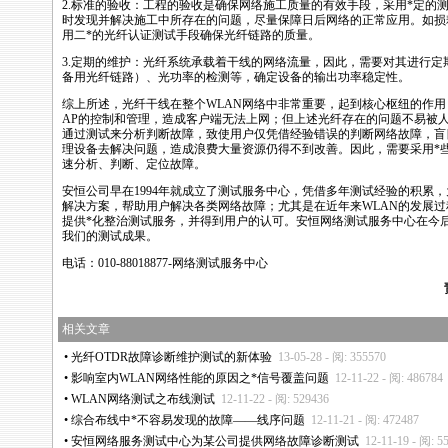
2.标准的验收：工程的验收是确保网络施工质量的有效手段，采用
*
定的
时发现并解决施工中所存在的问题，尽量保障日后网络的正常应用。如损耗
用二
*
的光纤认证测试手段确保光纤链路的质量。
3.定期的维护：光纤系统承载着干线的网络流量，因此，需要对其进行定
备用光纤链路）、光功率的检测等，确定设备的输出功率稳定性。
综上所述，光纤干线在整个
WLAN
网络中非常重要，起到核心枢纽的作用
AP的控制和管理，造成客户端无法上网；但上述光纤存在的问题不易被
通过测试来分析判断故障，致使用户仅凭借经验错误的判断网络故障，盲
理设备去解决问题，造成浪费大量资源仍得不到改善。因此，需要采用
*
速分析、判断、定位故障。
安恒公司早在1994年就成立了测试服务中心，凭借多年测试经验的积累
解决方案，帮助用户解决各类网络故障；尤其是在近年来
WLAN
的发展过
提供
*
化整治测试服务，并得到用户的认可。安恒网络测试服务中心在今
我们的测试成果。
电话：010-88018877-网络测试服务中心
相关文章
•
光纤OTDR故障诊断维护测试的新体验
13-05-28 - 阅: 355570
•
影响室内WLAN网络性能的原因之
*
信号覆盖问题
12-11-22 - 阅: 486784
•
WLAN网络测试之布线测试
12-11-22 - 阅: 529436
•
综合布线中
*
不容易发现的故障——线序问题
12-11-21 - 阅: 472487
•
安恒网络服务测试中心为某公司提供网络故障诊断测试
12-11-19 - 阅: 5