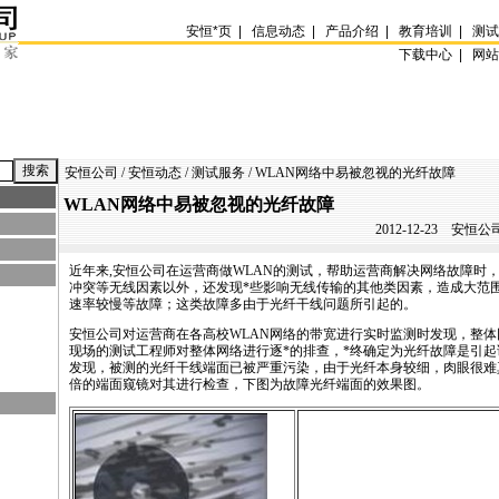
安恒
*
页
|
信息动态
|
产品介绍
|
教育培训
|
测
下载中心 |
网
安恒公司
/
安恒动态
/
测试服务
/ WLAN网络中易被忽视的光纤故障
WLAN网络中易被忽视的光纤故障
2012-12-23
安恒公司
近年来,安恒公司在运营商做
WLAN
的测试，帮助运营商解决网络故障时
冲突等无线因素以外，还发现
*
些影响无线传输的其他类因素，造成大范围
速率较慢等故障；这类故障多由于光纤干线问题所引起的。
安恒公司对运营商在各高校
WLAN
网络的带宽进行实时监测时发现，整体
现场的测试工程师对整体网络进行逐
*
的排查，
*
终确定为光纤故障是引起
发现，被测的光纤干线端面已被严重污染，由于光纤本身较细，肉眼很难真
倍的端面窥镜对其进行检查，下图为故障光纤端面的效果图。