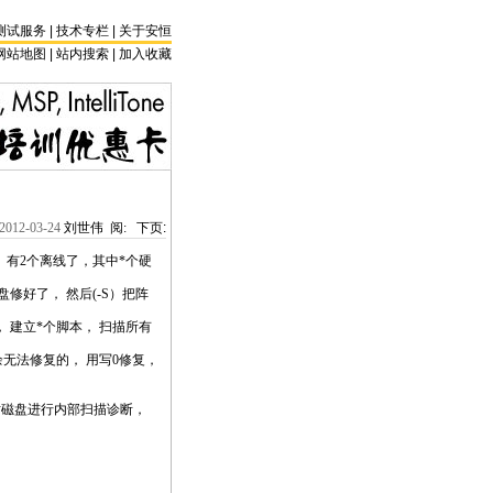
测试服务
|
技术专栏
|
关于安恒
网站地图 |
站内搜索
|
加入收藏
2012-03-24
刘世伟 阅:
下页:
 有2个离线了，其中
*
个硬
修好了， 然后(-S）把阵
， 建立
*
个脚本， 扫描所有
剩余无法修复的， 用写0修复，
l 对磁盘进行内部扫描诊断，