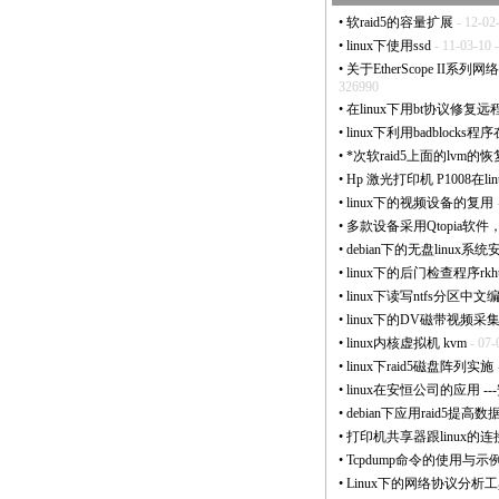
•
软raid5的容量扩展
- 12-02
•
linux下使用ssd
- 11-03-10
•
关于EtherScope II系列网
326990
•
在linux下用bt协议修复
•
linux下利用badblock
•
*
次软raid5上面的lvm的
•
Hp 激光打印机 P1008在l
•
linux下的视频设备的复用
•
多款设备采用Qtopia软件
•
debian下的无盘linux系
•
linux下的后门检查程序rkhu
•
linux下读写ntfs分区中
•
linux下的DV磁带视频采
•
linux内核虚拟机 kvm
- 07-
•
linux下raid5磁盘阵列实施
•
linux在安恒公司的应用 -
•
debian下应用raid5提
•
打印机共享器跟linux的连
•
Tcpdump命令的使用与示
•
Linux下的网络协议分析工