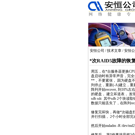
安恒公司
/
技术文章
/
安恒公
*
次RAID5故障的恢
周五，在
*
台服务器更换CP
盘启动时有异常声音，完全
*
*
，不要紧张， 因为硬盘
列停止，重新(-A)建立，重新
阵列开始recover, 到
的硬盘， 建立坏道表， 发
sdb sdc 其中sdb 2个块
数据只能丢失了，在阵列rec
修复完坏快，再做
*
次磁盘扫
并行扫描， 2个小时全部完
然后开始
mdadm
-R /dev
修复后， 第
*
件事就是把2