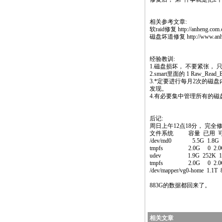
相关参考文章:
软raid修复 http://anheng.com.c
磁盘坏道修复 http://www.anheng
经验教训:
1.磁盘损坏， 不要紧张，
2.smart里面的 1 Raw_
3.
*
定要进行每月2次的磁盘内部
发现。
4.有必要集中管理所有的磁盘
后记:
周日上午12点18分， 完全
文件系统 容量 已用 可
/dev/md0 5.5G 1.8G 3
tmpfs 2.0G 0 2.0G 0%
udev 1.9G 252K 1.9
tmpfs 2.0G 0 2.0G 
/dev/mapper/vg0-home 1.1
883G的数据都回来了。
相关文章