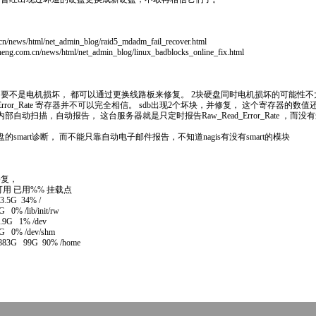
n/news/html/net_admin_blog/
raid5
_
mdadm
_fail_recover.html
.com.cn/news/html/net_admin_blog/
linux
_badblocks_online_fix.html
 只要不是电机损坏， 都可以通过更换线路板来修复。 2块硬盘同时电机损坏的可能性不
Read_Error_Rate 寄存器并不可以完全相信。 sdb出现2个坏块，并修复， 这个寄存器的数值
自动扫描，自动报告， 这台服务器就是只定时报告Raw_Read_Error_Rate ，
的smart诊断， 而不能只靠自动电子邮件报告，不知道nagis有没有smart的模块
修复，
用 已用%% 挂载点
.5G 34% /
 /lib/init/rw
G 1% /dev
0% /dev/shm
T 883G 99G 90% /home