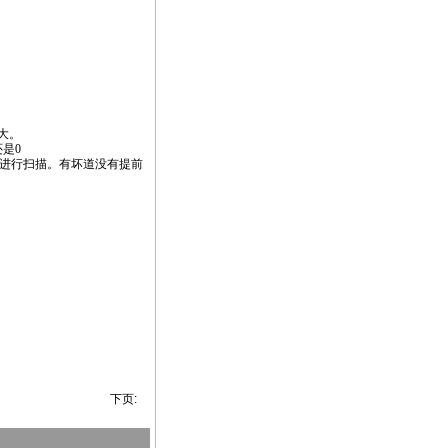
大。
还是0
而没有进行扫描。有坏道没有提前
下页: