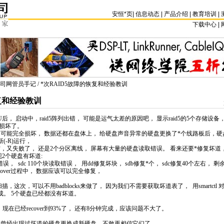
安恒
*
页
|
信息动态
|
产品介绍
|
教育培训
|
下载中心 | 
司网管员手记
/
*
次RAID5故障的恢复和经验教训
复和经验教训
U后， 启动中，
raid5
阵列出错， 可能是运气太差的原因吧， 显示
raid5
的5个存储设备，
损坏了。
不可能完全损坏， 数据还都在盘体上， 给硬盘声音异常的硬盘更换了
*
个线路板后，硬盘
(-R)运行，
10%左右，又失败了， 还是2个分区离线， 屏幕有大量的硬盘读取错误。 看来还要
*
修复坏道
现2个硬盘有坏道:
读取错误， sdc 110个块读取错误， 用dd修复坏块， sdb修复
*
个， sdc修复40个左右， 
over过程中， 数据应该可以完全修复，
描，这次，可以不用badblocks来做了， 因为我们不需要获取坏道表了， 用smartct
成。 5个硬盘已经都没有坏道。
/md2 现在已经recover到93%了， 还有8分钟完成，应该问题不大了。
个曾经出现过坏道的硬盘更换成新硬盘，不敢再相信它们了。