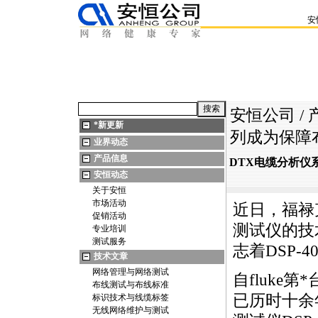
安
安恒公司
/
*
新更新
列成为保障
业界动态
产品信息
DTX电缆分析仪
安恒动态
关于安恒
市场活动
近日，福禄
促销活动
测试仪的技
专业培训
测试服务
志着
DSP-4
技术文章
网络管理与网络测试
自fluke第
*
布线测试与布线标准
已历时十余年
标识技术与线缆标签
无线网络维护与测试