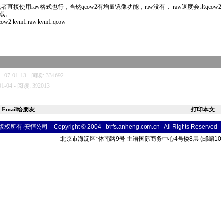
或者直接使用raw格式也行，当然
qcow2
有增量镜像功能，raw没有， raw速度会比
qcow2
机加载。
cow2
kvm
1.raw
kvm
1.
qcow
- 07-01-13 - 阅读: 334692
01-04 - 阅读: 392013
Email给朋友
打印本文
版权所有·安恒公司 Copyright © 2004 btrfs.anheng.com.cn All Rights
Reser
ved
北京市海淀区
*
体南路9号 主语国际商务中心4号楼8层 (邮编10004