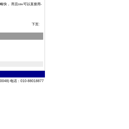
略快， 而且raw可以直接用-
下页:
8) 电话：010-88018877