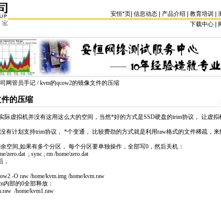
安恒
*
页
|
信息动态
|
产品介绍
|
教育培训
|
下载中心 | 
司网管员手记
/ kvm的qcow2的镜像文件的压缩
像文件的压缩
，实际虚拟机并没有这用这么大的空间，当然
*
好的方式是SSD硬盘的trim协议， 让虚
没有计划支持trim协议，
*
个变通， 比较费劲的方式就是利用raw格式的文件稀疏，
剩余空间,如果有多个分区， 每个分区要单独操作，全部写0，然后关机：
me/zero.dat ; sync ; rm /home/zero.dat
后，
：
cow2
-O raw /home/
kvm
.img /home/
kvm
.raw
ram内部的0全部释放：
m
.raw /home/
kvm
1.raw