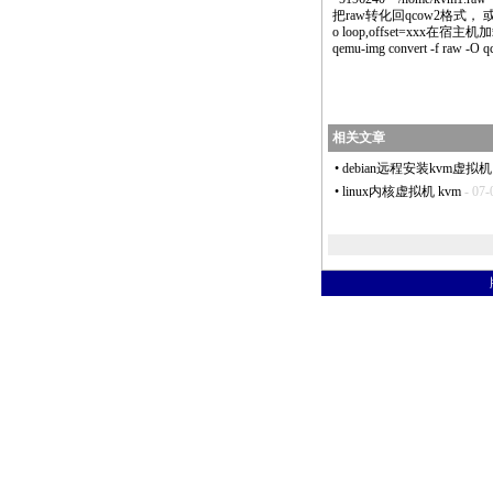
把raw转化回
qcow2
格式， 
o loop,offset=xxx在宿主
qemu
-img convert -f raw -O
q
相关文章
•
debian远程安装kvm虚拟机
•
linux内核虚拟机 kvm
- 07-