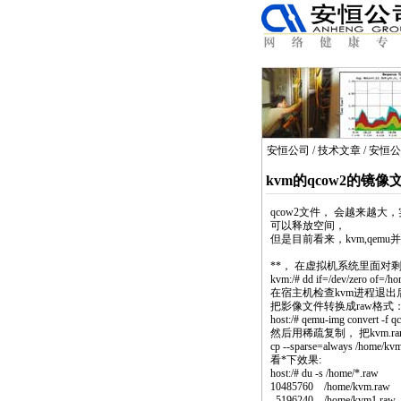
安恒公司
/
技术文章
/
安恒公
kvm的qcow2的镜
qcow2
文件， 会越来越大
可以释放空间，
但是目前看来，
kvm
,
qemu
并
*
*
， 在虚拟机系统里面对
kvm
:/# dd if=/dev/zero of=/ho
在宿主机检查
kvm
进程退出
把影像文件转换成raw格式
host:/#
qemu
-img convert -f
q
然后用稀疏复制， 把
kvm
.
cp --sparse=always /home/
kv
看
*
下效果:
host:/# du -s /home/*.raw
10485760 /home/
kvm
.raw
5196240 /home/
kvm
1.raw