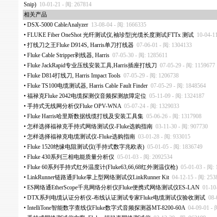
Snip)
10-01-21 - 阅: 267814
相关产品
•
DSX-5000 CableAnalyzer
13-08-04 - 阅: 1666335
•
FLUKE Fiber OneShot 光纤测试仪,袖珍型|光缆长度测试|FTTx 测试
10-04-1
•
打线刀之王Fluke D914S, Harris单刀打线器
07-06-01 - 阅: 1304133
•
Fluke Cable Stripper剥线器, Harris
07-05-30 - 阅: 1285611
•
Fluke JackRapid专业压线安装工具,Harris插座打线刀
07-05-29 - 阅: 1159677
•
Fluke D814打线刀, Harris Impact Tools
07-05-29 - 阅: 1206738
•
Fluke TS100电缆测试器, Harris Cable Fault Finder
07-05-29 - 阅: 1848564
•
福禄克Fluke 2042电缆探测仪音频探测故障定位
05-11-09 - 阅: 1324187
•
手持式无线网分析仪Fluke OPV-WNA
05-07-24 - 阅: 1329033
•
Fluke Harris哈里斯数据线缆打线及安装工具集
05-06-26 - 阅: 1317908
•
怎样选择福禄克手持式网络测试仪-Fluke选购指南
03-11-30 - 阅: 907730
•
怎样选择福禄克电缆测试仪-Fluke选购指南
03-01-28 - 阅: 933015
•
Fluke 1520绝缘电阻测试仪(手持式数字兆欧表)
05-01-05 - 阅: 1836749
•
Fluke 430系列三相电能质量分析仪
05-01-03 - 阅: 2092534
•
Fluke 60系列手持式红外温度计(Fluke63,66,68红外测温仪枪)
05-01-03 - 阅:
•
LinkRunner链路通|Fluke掌上型网络测试仪LinkRunner Kit
04-12-15 - 阅: 253
•
ES网络通EtherScope千兆网络分析仪|Fluke便携式网络测试仪ES-LAN
01-10
•
DTX系列电缆认证分析仪-布线认证测试专家Fluke电缆测试仪验收测试
08-
•
IntelliTone智能数字查线仪Fluke数字式音频探测器MT-8200-60A
04-09-01 - 