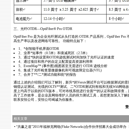
三、光纤OTDR—OptiFiber® Pro OTDR
OptiFiber Pro 是为企业光纤测试从头打造的 OTDR 产品系列，OptiFiber
高生产率以及改进网络可靠性。 功能特点如下：
1、
*
创智能手机界面OTDR
2、业界
*
短事件（0.5米）和衰减死区（2.5米）
3、通过
*
快的设置和OTDR迹线测试时间加快了光纤认证的速度
4、通过项目和用户的自定义配置提高资源利用率
5、EventMap™ (事件图)视图甚至无需进行 OTDR 迹线分析
6、集成了光纤检查显微摄像机和可视故障定位器(VFL)
7、合并了
*
*
/二
*
测试功能和统
*
的报告
通过上述的介绍我们可以了解到，新升
*
的Versiv测试平台可以根据测试
铜缆认证测试、光缆的OLTS
*
*
测试、二
*
OTDR测试到有线和无线Wifi网
度上均高于以前的DTX版本，可对布线系统进行全面
**
的认证和故障排查，
高了工作效率，是企业及网络维护人员的得力测试工具，若想更加深入了解的了
联系安恒公司，安恒公司竭诚为你服务。
责
相关文章
•
“共赢之道”2011年福禄克网络(Fluke Networks)合作伙伴招募大会成功举办