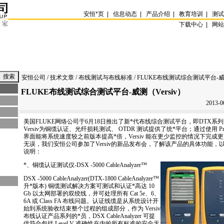
安恒
*
页
|
信息动态
|
产品介绍
|
教育培训
|
测
下载中心 |
网
安恒公司
/
技术文章
/
布线测试与布线标准
/ FLUKE布线测试综合测试平台-威测
FLUKE布线测试综合测试平台-威测（Versiv）
2013-0
美国
FLUKE
网络公司于6月18日推出了新
*
代布线综合测试平台，即DTX系列
Versiv为铜缆认证、光纤损耗测试、 OTDR 测试提供了统
*
平台；通过使用 Pr
界面能将系统速度较之前版本提高
*
倍，Versiv 能在更少监控的情况下完成
无误，我们安恒公司参加了Versiv的新品发布会，了解该产品的具体功能
说明：
*
、铜缆认证测试仪-DSX -5000 CableAnalyzer™
DSX -5000 CableAnalyzer(DTX-1800 CableAnalyzer™
升
*
版本) 铜缆测试解决方案可测试和认证
*
高达 10
Gb 以太网部署的双绞线，并可处理所有 Cat 5e、6、
6A 或 Class FA 布线问题。认证线缆是从系统设计开
始到系统验收结束整个过程的组成部分，作为 Versiv
布线认证产品系列的
*
员，DSX CableAnalyzer 可提
供符合包括 Level V 准确性在内的所有标准的安全无