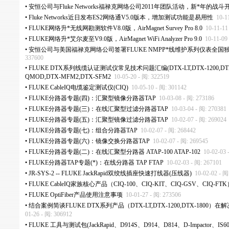
•
安恒公司与Fluke Networks福禄克网络公司2011年团队活动，新
*
年的战斗
•
Fluke Networks近日发布ES2网络通V5.0版本，增加测试功能是易用性
10-1
•
FLUKE网络升
*
无线网勘测软件V8.0版，AirMagnet Survey Pro 8.0
10-11-11
•
FLUKE网络升
*
艾尔麦至V9.0版，AirMagnet WiFi Analyzer Pro 9.0
10-11-09
•
安恒公司与美国福禄克网络公司签署FLUKE NMPP
*
线维护系列仪表全国
337600
•
FLUKE DTX系列线缆认证测试仪常见技术问题汇编(DTX-LT,DTX-1200,DTX-1
QMOD,DTX-MFM2,DTX-SFM2
10-05-20 - 阅: 322519
•
FLUKE CableIQ电缆鉴定测试仪(CIQ)
10-05-10 - 阅: 301142
•
FLUKE分路器专题(四)：汇聚型镜像分路器TAP
10-03-08 - 阅: 273186
•
FLUKE分路器专题(三)：在线汇聚型过滤分路器TAP
10-03-04 - 阅: 270381
•
FLUKE分路器专题(五)：汇聚型镜像过滤分路器TAP
10-02-07 - 阅: 269024
•
FLUKE分路器专题(七)：组合分路器TAP
10-02-07 - 阅: 268442
•
FLUKE分路器专题(六)：镜像交换分路器TAP
10-02-07 - 阅: 269545
•
FLUKE分路器专题(二)：在线汇聚型分路器 ATAP-100 ATAP-102
10-02-03 
•
FLUKE分路器TAP专题(
*
)：在线分路器 TAP FTAP
10-02-03 - 阅: 267101
•
JR-SYS-2 -- FLUKE JackRapid双绞线插座快速打线器(压线器)
10-02-02 - 阅
•
FLUKE CableIQ家族核心产品（CIQ-100、CIQ-KIT、CIQ-GSV、CIQ-F
•
FLUKE OptiFiber产品使用注意事项
10-01-27 - 阅: 273506
•
结合案例简谈FLUKE DTX系列产品（DTX-LT,DTX-1200,DTX-180
01-26 - 阅: 306912
•
FLUKE 工具与测试包(JackRapid、D914S、D914、D814、D-Impactor、IS60 Pr