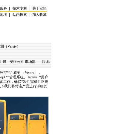
试服务
|
技术专栏
|
关于安恒
站地图
|
站内搜索
|
加入收藏
（Versiv）
6-19
安恒公司 市场部 阅读:
升
*
产品 威测 （Versiv），
ojX™管理系统、Taptive™用户
更多工作，确保
*
次性完成且正确
，以下我们将对该产品进行详细的