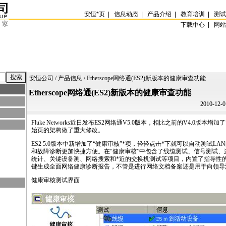
安恒
*
页
|
信息动态
|
产品介绍
|
教育培训
|
测
下载中心 |
网
安恒公司
/
产品信息
/ Etherscope网络通(ES2)新版本的健康审查功能
Etherscope网络通(ES2)新版本的健康审查功能
2010-12-0
Fluke Networks近日发布
ES2
网络通V5.0版本，相比之前的V4.0版本增加了
始页的架构做了重大修改。
ES2
5.0版本中新增加了“健康审核”
*
项，轻轻点击
*
下就可以自动测试LA
和故障诊断更加快捷方便。在“健康审核”中包含了线缆测试、信号测试、
统计、关键设备测、网络搜索和
*
近的交换机测试等项目，内置了指导性
键生成全面网络健康诊断报告，不管是进行网络文档备案还是用于向领导
健康审核测试界面