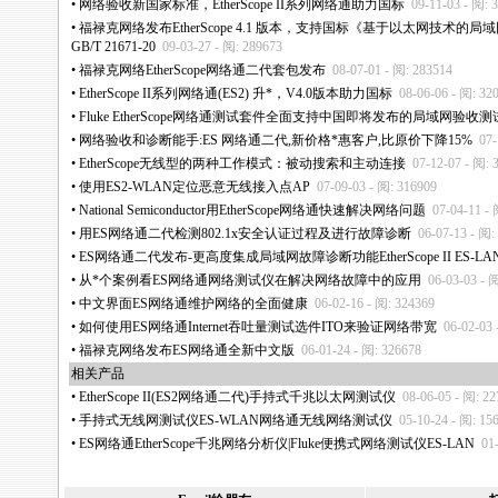
•
网络验收新国家标准，EtherScope II系列网络通助力国标
09-11-03 - 阅: 
•
福禄克网络发布EtherScope 4.1 版本，支持国标《基于以太网技术
GB/T 21671-20
09-03-27 - 阅: 289673
•
福禄克网络EtherScope网络通二代套包发布
08-07-01 - 阅: 283514
•
EtherScope II系列网络通(ES2) 升
*
，V4.0版本助力国标
08-06-06 - 阅: 32
•
Fluke EtherScope网络通测试套件全面支持中国即将发布的局域网验收
•
网络验收和诊断能手:ES 网络通二代,新价格
*
惠客户,比原价下降15%
07-
•
EtherScope无线型的两种工作模式：被动搜索和主动连接
07-12-07 - 阅: 
•
使用ES2-WLAN定位恶意无线接入点AP
07-09-03 - 阅: 316909
•
National Semiconductor用EtherScope网络通快速解决网络问题
07-04-11 -
•
用ES网络通二代检测802.1x安全认证过程及进行故障诊断
06-07-13 - 阅:
•
ES网络通二代发布-更高度集成局域网故障诊断功能EtherScope II ES-LA
•
从
*
个案例看ES网络通网络测试仪在解决网络故障中的应用
06-03-03 - 
•
中文界面ES网络通维护网络的全面健康
06-02-16 - 阅: 324369
•
如何使用ES网络通Internet吞吐量测试选件ITO来验证网络带宽
06-02-03 
•
福禄克网络发布ES网络通全新中文版
06-01-24 - 阅: 326678
相关产品
•
EtherScope II(ES2网络通二代)手持式千兆以太网测试仪
08-06-05 - 阅: 2
•
手持式无线网测试仪ES-WLAN网络通无线网络测试仪
05-10-24 - 阅: 15
•
ES网络通EtherScope千兆网络分析仪|Fluke便携式网络测试仪ES-LAN
01