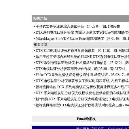
相关产品
•
手持式实验室线缆综合测试平台
- 14-05-04 - 阅: 1789848
•
DTX系列电缆认证分析仪-布线认证测试专家Fluke电缆测试
•
MicroMapper Pro VDV Cable Tester线缆测试仪
- 07-01-08 - 阅: 
相关文章
•
DTX-CLT电缆认证分析仪常见问题解答
- 09-11-02 - 阅: 308898
•
适用于超五类综合布线系统的FLUKE DTX系列电缆认证分析仪D
•
DTX 系列电缆认证分析仪 技术指标与订购信息
- 07-12-24 - 阅
•
DTX电缆认证分析仪获得设计佳作奖
- 05-07-30 - 阅: 317244
•
Fluke DTX系列电缆认证分析仪通过UL精度认证
- 05-02-17 - 
•
DTX 电缆认证分析仪显著节省了测试时间和开销, 布线工程
•
福禄克网络的 DTX 系列电缆认证分析仪获得业界更多布线厂
•
DTX 系列电缆认证分析仪光缆模块套包提供全面的布线认证
•
新
*
代的 DTX 系列电缆认证分析仪大幅度地缩短了电缆认证
•
福禄克网络新型DTX电缆认证分析仪将测试时间提高三倍
- 04
Email给朋友